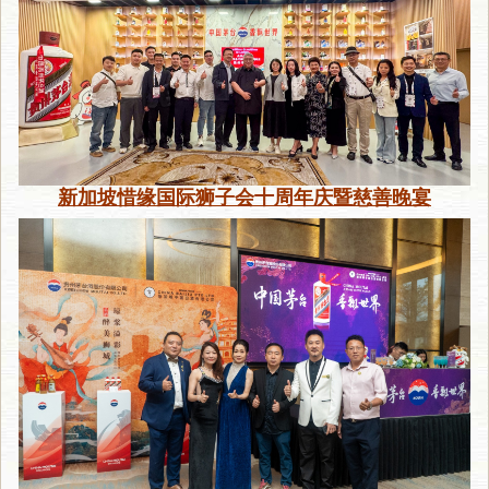
新加坡惜缘国际狮子会十周年庆暨慈善晚宴