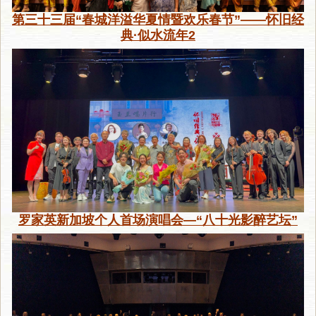
第三十三届“春城洋溢华夏情暨欢乐春节”——怀旧经
典·似水流年2
罗家英新加坡个人首场演唱会—“八十光影醉艺坛”