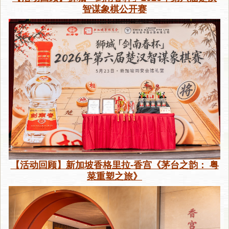
智谋象棋公开赛
【活动回顾】新加坡香格里拉-香宫《茅台之韵： 粤
菜重塑之旅》