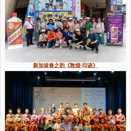
新加坡春之韵《敦煌·印迹》