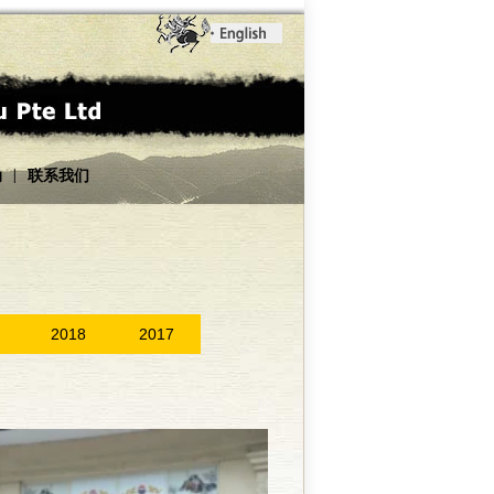
动
联系我们
|
2018
2017