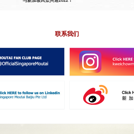
与新加坡民众共迎2022！
联系我们