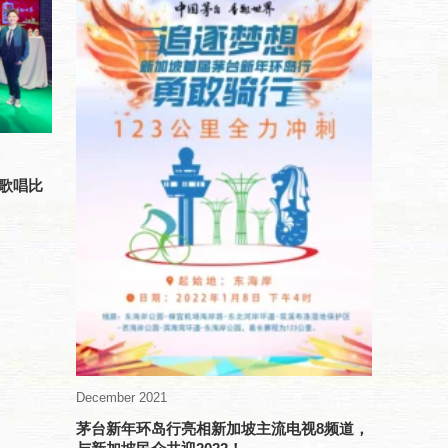
"歌唱比
December 2021
茅台新年环岛行亮相新加坡主流电视8频道，