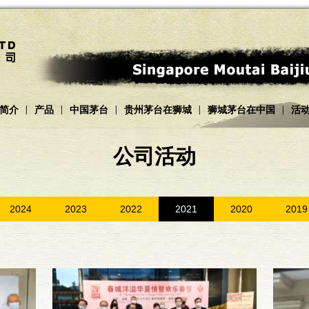
简介
产品
中国茅台
贵州茅台在狮城
狮城茅台在中国
活
|
|
|
|
|
公司活动
2024
2023
2022
2021
2020
2019