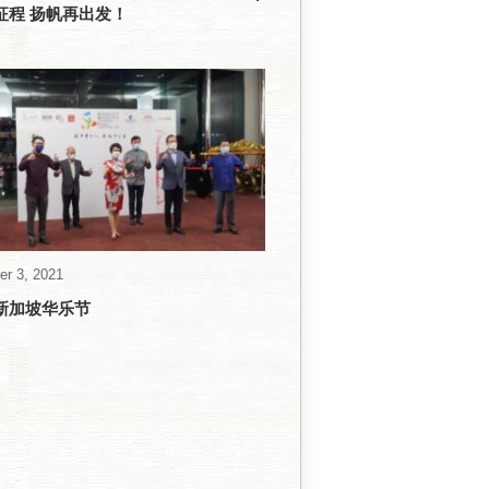
征程 扬帆再出发！
r 3, 2021
新加坡华乐节