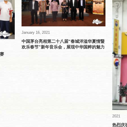
January 16, 2021
中国茅台亮相第二十八届“春城洋溢华夏情暨
欢乐春节”新年音乐会，展现中华国粹的魅力
请赛
2021
热烈庆