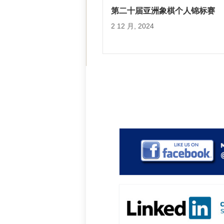
第二十届亚洲象棋个人锦标赛
2 12 月, 2024