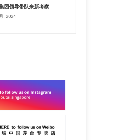
集团领导带队来新考察
 月, 2024