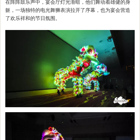
在阵阵鼓乐声中，宴会厅灯光渐暗，他们舞动着雄健的身
躯，一场独特的电光舞狮表演拉开了序幕，也为宴会营造
了欢乐祥和的节日氛围。