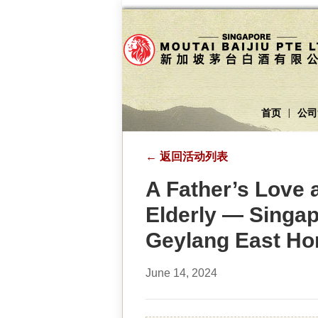
首页
公司
|
←
返回活动列表
A Father’s Love 
Elderly — Singapo
Geylang East Ho
June 14, 2024